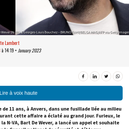
e Wever (N-VA) & Georges-Louis Bouchez – BRUNO FAHY/BELGA MAG/AFP via Getty Image
ste Lambert
3
à
14:19
•
January 2023
Lire à voix haute
e de 11 ans, à Anvers, dans une fusillade liée au milieu
urant cette affaire a éclaté au grand jour. Furieux, le
la N-VA, Bart De Wever, a lancé un appel et souhaite