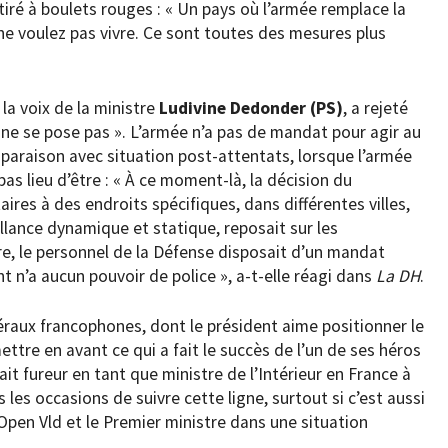
iré à boulets rouges : « Un pays où l’armée remplace la
ne voulez pas vivre. Ce sont toutes des mesures plus
 la voix de la ministre
Ludivine Dedonder (PS)
, a rejeté
on ne se pose pas ». L’armée n’a pas de mandat pour agir au
omparaison avec situation post-attentats, lorsque l’armée
pas lieu d’être : « À ce moment-là, la décision du
res à des endroits spécifiques, dans différentes villes,
llance dynamique et statique, reposait sur les
e, le personnel de la Défense disposait d’un mandat
nt n’a aucun pouvoir de police », a-t-elle réagi dans
La DH
.
béraux francophones, dont le président aime positionner le
ettre en avant ce qui a fait le succès de l’un de ses héros
 fait fureur en tant que ministre de l’Intérieur en France à
les occasions de suivre cette ligne, surtout si c’est aussi
’Open Vld et le Premier ministre dans une situation