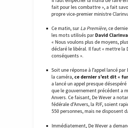
Il faut empêcher la mafia de faire en
fait pour les combattre », a fait sav
propre vice-premier ministre Clarinva
Ce matin, sur
La Première
, ce derni
les mots utilisés par
David Clarinva
« Nous voulons plus de moyens, plus 
déclaré le libéral. Il faut « mettre 
conséquents ».
Soit une réponse à l’appel lancé par
la caméra,
ce dernier s’est dit « fu
a lancé un appel presque désespéré p
que le gouvernement précédent a mi
Anvers. Ce faisant, De Wever a notam
fédérale d’Anvers, la PJF, soient ra
550 personnes, mais ne disposent d
Immédiatement, De Wever a demandé à