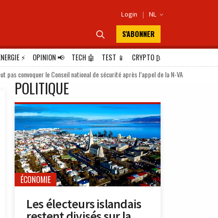
Login
|
NL

S'ABONNER

ÉNERGIE
⚡
OPINION
📢
TECH
🤖
TEST
📱
CRYPTO
₿
eut pas convoquer le Conseil national de sécurité après l’appel de la N-VA
POLITIQUE
ÉCONOMIE
Les électeurs islandais
restent divisés sur la