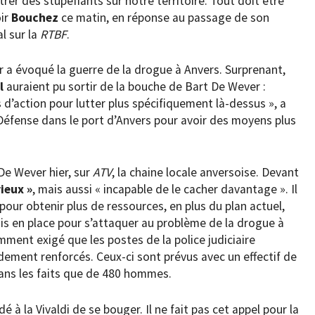
trer des stupéfiants sur notre territoire. Tout doit être
oir
Bouchez
ce matin, en réponse au passage de son
l sur la
RTBF
.
er a évoqué la guerre de la drogue à Anvers. Surprenant,
l
auraient pu sortir de la bouche de Bart De Wever :
d’action pour lutter plus spécifiquement là-dessus », a
la Défense dans le port d’Anvers pour avoir des moyens plus
 De Wever hier, sur
ATV
, la chaine locale anversoise. Devant
rieux »
, mais aussi « incapable de le cacher davantage ». Il
our obtenir plus de ressources, en plus du plan actuel,
s en place pour s’attaquer au problème de la drogue à
ment exigé que les postes de la police judiciaire
pidement renforcés. Ceux-ci sont prévus avec un effectif de
ans les faits que de 480 hommes.
 la Vivaldi de se bouger. Il ne fait pas cet appel pour la