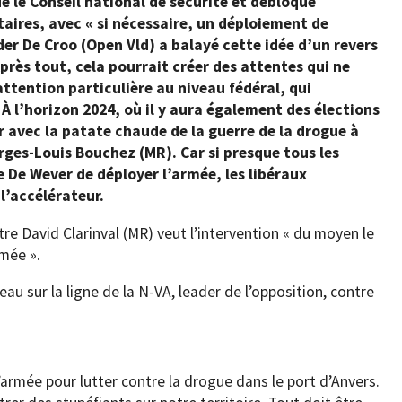
 le Conseil national de sécurité et débloque
ires, avec « si nécessaire, un déploiement de
der De Croo (Open Vld) a balayé cette idée d’un revers
rès tout, cela pourrait créer des attentes qui ne
attention particulière au niveau fédéral, qui
À l’horizon 2024, où il y aura également des élections
r avec la patate chaude de la guerre de la drogue à
orges-Louis Bouchez (MR). Car si presque tous les
e De Wever de déployer l’armée, les libéraux
l’accélérateur.
tre David Clarinval (MR) veut l’intervention « du moyen le
rmée ».
eau sur la ligne de la N-VA, leader de l’opposition, contre
armée pour lutter contre la drogue dans le port d’Anvers.