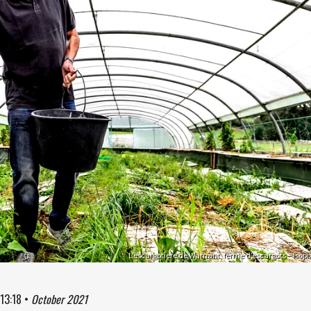
L’escargotiere de Warnant, ferme d’escargots – Isopi
13:18
•
October 2021