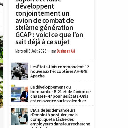
développent
conjointement un
avion de combat de
sixième génération
GCAP : voici ce que l’on
sait déjà à ce sujet
Mercredi 5 Août 2026
par
Business AM
Les États-Unis commandent 12
nouveaux hélicoptères AH-64E
Apache
Le développement du
bombardier B-21 et de l’avion de
chasse F-47 pour les États-Unis
est en avance sur le calendrier
x
L’IA aide les demandeurs
d’emploi à postuler, mais
complique la tâche des
employeurs dans leur recherche