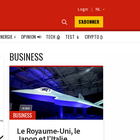
Login
|
NL

S'ABONNER

ÉNERGIE
⚡
OPINION
📢
TECH
🤖
TEST
📱
CRYPTO
₿
BUSINESS
BUSINESS
Le Royaume-Uni, le
Japon et l’Italie