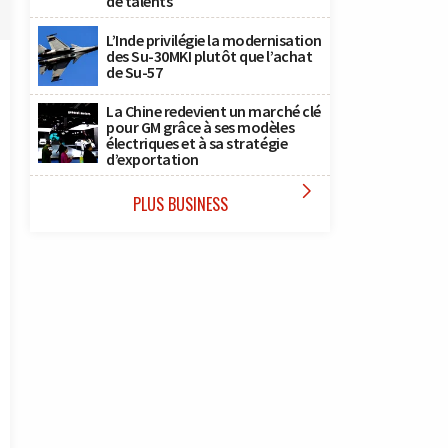
de talents
L’Inde privilégie la modernisation
des Su-30MKI plutôt que l’achat
de Su-57
La Chine redevient un marché clé
pour GM grâce à ses modèles
électriques et à sa stratégie
d’exportation

PLUS BUSINESS