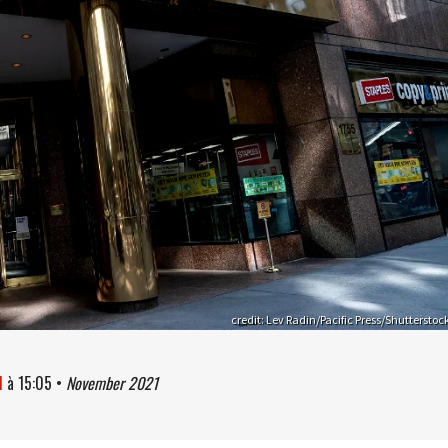
credit: Lev Radin/Pacific Press/Shutterstoc
1
à
15:05
•
November 2021