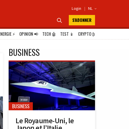
Login
|
NL

S'ABONNER

ÉNERGIE
⚡
OPINION
📢
TECH
🤖
TEST
📱
CRYPTO
₿
BUSINESS
BUSINESS
Le Royaume-Uni, le
Japon et l’Italie