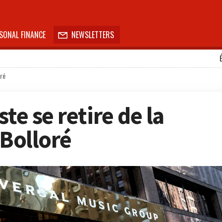
SONAL FINANCE
NEWSLETTERS

oré
te se retire de la
 Bolloré