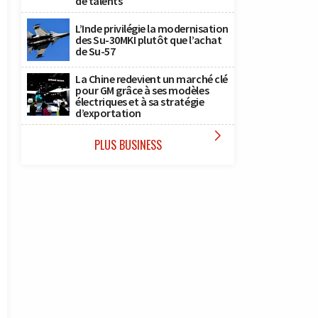
de talents
L’Inde privilégie la modernisation
des Su-30MKI plutôt que l’achat
de Su-57
La Chine redevient un marché clé
pour GM grâce à ses modèles
électriques et à sa stratégie
d’exportation

PLUS BUSINESS