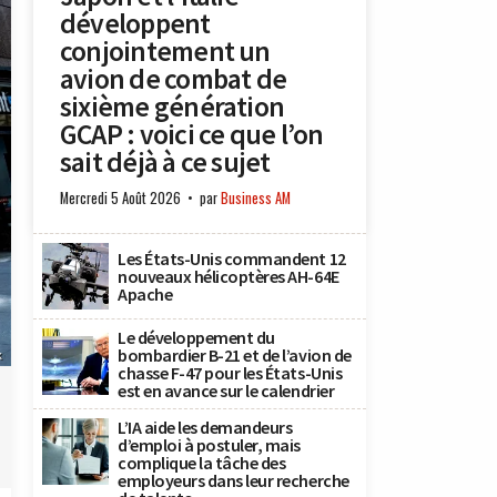
développent
conjointement un
avion de combat de
sixième génération
GCAP : voici ce que l’on
sait déjà à ce sujet
Mercredi 5 Août 2026
par
Business AM
Les États-Unis commandent 12
nouveaux hélicoptères AH-64E
Apache
Le développement du
bombardier B-21 et de l’avion de
k
chasse F-47 pour les États-Unis
est en avance sur le calendrier
L’IA aide les demandeurs
d’emploi à postuler, mais
complique la tâche des
employeurs dans leur recherche