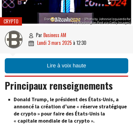
Donald Trump et Bitcoin – (Photo by Johnnie Izquierdo for
CRYPTO
The Washington Post via Getty Images)
par
Business AM

lundi 3 mars 2025
à
12:30

Lire à voix haute
Principaux renseignements
Donald Trump, le président des États-Unis, a
annoncé la création d’une « réserve stratégique
de crypto » pour faire des États-Unis la
« capitale mondiale de la crypto ».