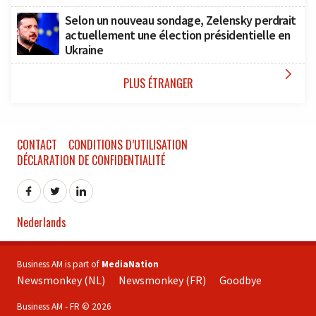
Selon un nouveau sondage, Zelensky perdrait
actuellement une élection présidentielle en
Ukraine

PLUS ÉTRANGER
CONTACT
CONDITIONS D’UTILISATION
DÉCLARATION DE CONFIDENTIALITÉ
Nederlands
Business AM is part of
MediaNation
Newsmonkey (NL)
Newsmonkey (FR)
Goodbye
Business AM - FR © 2026