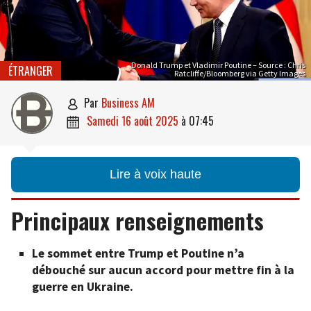
Donald Trump et Vladimir Poutine – Source : Chris
ÉTRANGER
Ratcliffe/Bloomberg via Getty Images
par
Business AM

samedi 16 août 2025
à
07:45

Lire à voix haute
Principaux renseignements
Le sommet entre Trump et Poutine n’a
débouché sur aucun accord pour mettre fin à la
guerre en Ukraine.