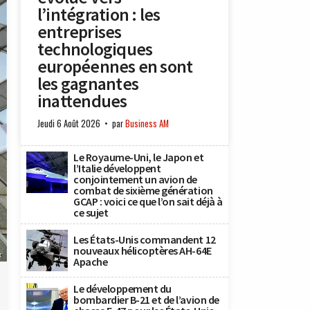
l’intégration : les
entreprises
technologiques
européennes en sont
les gagnantes
inattendues
Jeudi 6 Août 2026
par
Business AM
Le Royaume-Uni, le Japon et
l’Italie développent
conjointement un avion de
combat de sixième génération
GCAP : voici ce que l’on sait déjà à
ce sujet
Les États-Unis commandent 12
nouveaux hélicoptères AH-64E
x
Apache
Le développement du
bombardier B-21 et de l’avion de