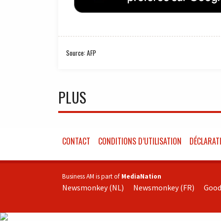
Source: AFP
PLUS
CONTACT
CONDITIONS D’UTILISATION
DÉCLARATI
Business AM is part of
MediaNation
Newsmonkey (NL)
Newsmonkey (FR)
Good