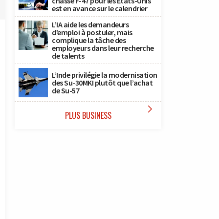
chasse F-47 pour les États-Unis
est en avance sur le calendrier
L’IA aide les demandeurs
d’emploi à postuler, mais
complique la tâche des
employeurs dans leur recherche
de talents
L’Inde privilégie la modernisation
des Su-30MKI plutôt que l’achat
de Su-57

PLUS BUSINESS