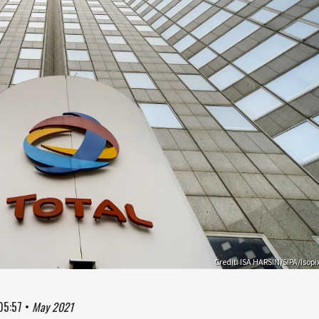
Credit: ISA HARSIN/SIPA/Isopi
05:57
•
May 2021