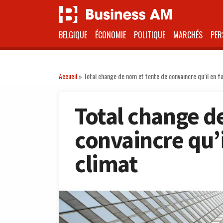
BELGIQUE
ÉCONOMIE
POLITIQUE
MARCHÉS
PER
Accueil
»
Total change de nom et tente de convaincre qu’il en fa
Total change d
convaincre qu’i
climat