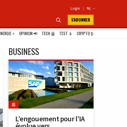
Login
|
NL

S'ABONNER

ÉNERGIE
⚡
OPINION
📢
TECH
🤖
TEST
📱
CRYPTO
₿
BUSINESS
AI
L’engouement pour l’IA
évolue vers