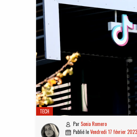
TECH
par
Sonia Romero

publié le
vendredi 17 février 202
