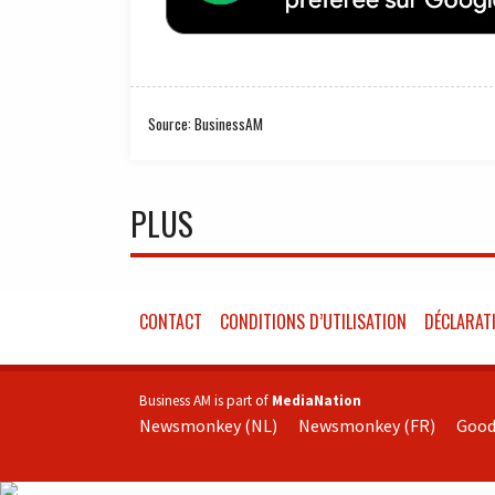
Source: BusinessAM
PLUS
CONTACT
CONDITIONS D’UTILISATION
DÉCLARATI
Business AM is part of
MediaNation
Newsmonkey (NL)
Newsmonkey (FR)
Good