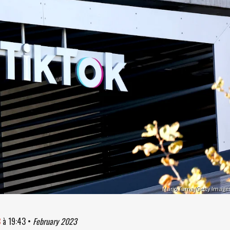
Mario Tama/Getty Image
3
à
19:43
•
February 2023