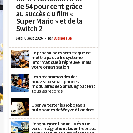
de 54 pour cent grâce
au succès du film «
Super Mario » et de la
Switch 2
Jeudi 6 Août 2026
par
Business AM
La prochaine cyberattaque ne
mettra pas votre système
informatique à l’épreuve, mais
votre organisation
Les précommandes des
nouveaux smartphones
modulaires de Samsung battent
tous les records
Uber va tester les robotaxis
autonomes de Wayve à Londres
s
L’engouement pour l’IA évolue
vers l’intégration : les entreprises