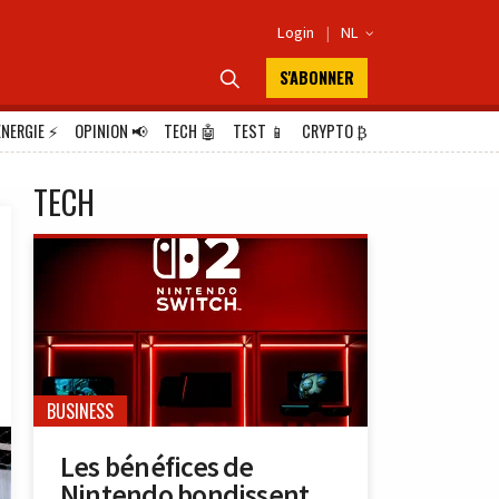
Login
|
NL

S'ABONNER

ÉNERGIE
⚡
OPINION
📢
TECH
🤖
TEST
📱
CRYPTO
₿
TECH
BUSINESS
Les bénéfices de
Nintendo bondissent