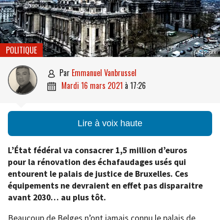
POLITIQUE
Isopix
par
Emmanuel Vanbrussel

mardi 16 mars 2021
à
17:26

Lire à voix haute
L’État fédéral va consacrer 1,5 million d’euros
pour la rénovation des échafaudages usés qui
entourent le palais de justice de Bruxelles. Ces
équipements ne devraient en effet pas disparaitre
avant 2030… au plus tôt.
Beaucoup de Belges n’ont jamais connu le palais de