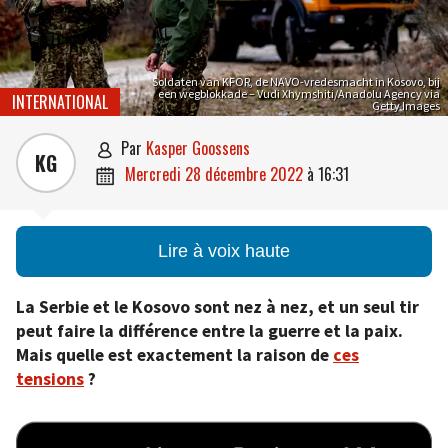
Soldaten van KFOR, de NAVO-vredesmacht in Kosovo, bij
een wegblokkade – Vudi Xhymshiti/Anadolu Agency via
INTERNATIONAL
Getty Images
par
Kasper Goossens

KG
mercredi 28 décembre 2022
à
16:31

Lire à voix haute
La Serbie et le Kosovo sont nez à nez, et un seul tir
peut faire la différence entre la guerre et la paix.
Mais quelle est exactement la raison de
ces
tensions
?