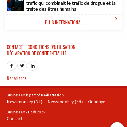
trafic qui combinait le trafic de drogue et la
traite des êtres humains

PLUS INTERNATIONAL
CONTACT
CONDITIONS D’UTILISATION
DÉCLARATION DE CONFIDENTIALITÉ
Nederlands
Business AM is part of
MediaNation
Newsmonkey (NL)
Newsmonkey (FR)
Goodbye
Business AM - FR © 2026
Contact