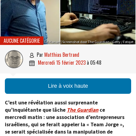
AUCUNE CATÉGORIE
Tal Hanan | Screenshot door The Guardian / Getty / Fotojet
par
Matthias Bertrand

mercredi 15 février 2023
à
05:48

Lire à voix haute
C’est une révélation aussi surprenante
qu’inquiétante que lâche
The Guardian
ce
mercredi matin : une association d’entrepreneurs
israéliens, qui se ferait appeler la « Team Jorge »,
se serait spécialisée dans la manipulation de