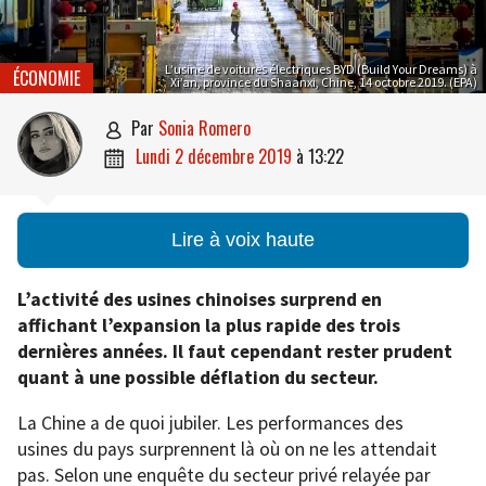
L’usine de voitures électriques BYD (Build Your Dreams) à
ÉCONOMIE
Xi’an, province du Shaanxi, Chine, 14 octobre 2019. (EPA)
par
Sonia Romero

lundi 2 décembre 2019
à
13:22

Lire à voix haute
L’activité des usines chinoises surprend en
affichant l’expansion la plus rapide des trois
dernières années. Il faut cependant rester prudent
quant à une possible déflation du secteur.
La Chine a de quoi jubiler. Les performances des
usines du pays surprennent là où on ne les attendait
pas. Selon une enquête du secteur privé relayée par