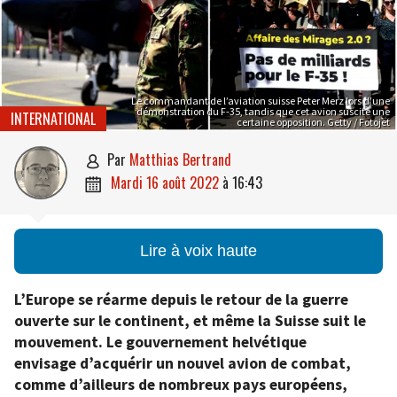
Le commandant de l’aviation suisse Peter Merz lors d’une
démonstration du F-35, tandis que cet avion suscite une
INTERNATIONAL
certaine opposition. Getty / Fotojet
par
Matthias Bertrand

mardi 16 août 2022
à
16:43

Lire à voix haute
L’Europe se réarme depuis le retour de la guerre
ouverte sur le continent, et même la Suisse suit le
mouvement. Le gouvernement helvétique
envisage d’acquérir un nouvel avion de combat,
comme d’ailleurs de nombreux pays européens,