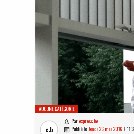
AUCUNE CATÉGORIE
par
express.be

e.b
publié le
jeudi 26 mai 2016
à
11:
