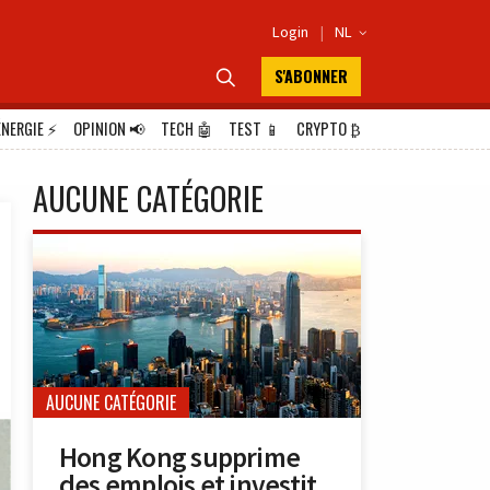
Login
|
NL

S'ABONNER

ÉNERGIE
⚡
OPINION
📢
TECH
🤖
TEST
📱
CRYPTO
₿
AUCUNE CATÉGORIE
AUCUNE CATÉGORIE
Hong Kong supprime
des emplois et investit