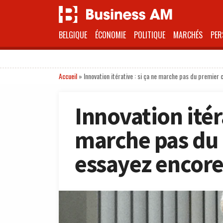
BELGIQUE
ÉCONOMIE
POLITIQUE
MARCHÉS
PER
Accueil
»
Innovation itérative : si ça ne marche pas du premier
Innovation itéra
marche pas du 
essayez encore 