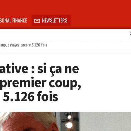
SONAL FINANCE
NEWSLETTERS

 coup, essayez encore 5.126 fois
tive : si ça ne
premier coup,
5.126 fois