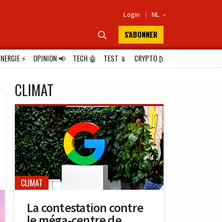
Login
|
NL

S'ABONNER

ÉNERGIE
⚡
OPINION
📢
TECH
🤖
TEST
📱
CRYPTO
₿
CLIMAT
CLIMAT
La contestation contre
le méga-centre de