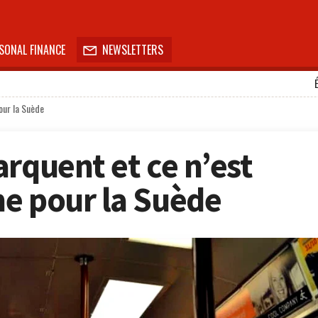
SONAL FINANCE
NEWSLETTERS

our la Suède
rquent et ce n’est
e pour la Suède