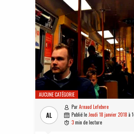
AUCUNE CATÉGORIE
par
Arnaud Lefebvre

AL
publié le
jeudi 18 janvier 2018
à
1

3
min de lecture
