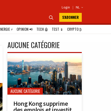
Login
|
NL

S'ABONNER

ÉNERGIE
⚡
OPINION
📢
TECH
🤖
TEST
📱
CRYPTO
₿
AUCUNE CATÉGORIE
AUCUNE CATÉGORIE
Hong Kong supprime
des emplois et investit