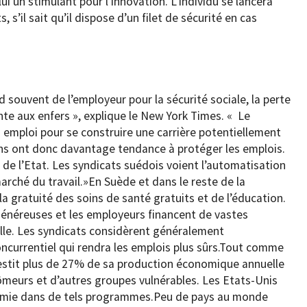
ui un stimulant pour l’innovation. L’individu se lancera
s’il sait qu’il dispose d’un filet de sécurité en cas
d souvent de l’employeur pour la sécurité sociale, la perte
te aux enfers », explique le New York Times. « Le
on emploi pour se construire une carrière potentiellement
ains ont donc davantage tendance à protéger les emplois.
 de l’Etat. Les syndicats suédois voient l’automatisation
rché du travail.»En Suède et dans le reste de la
a gratuité des soins de santé gratuits et de l’éducation.
généreuses et les employeurs financent de vastes
le. Les syndicats considèrent généralement
currentiel qui rendra les emplois plus sûrs.Tout comme
vestit plus de 27% de sa production économique annuelle
ômeurs et d’autres groupes vulnérables. Les Etats-Unis
omie dans de tels programmes.Peu de pays au monde