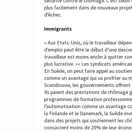
sécurité contre le chômage. C’est selon l
plus facilement dans de nouveaux projets, 
d’échec.
Immigrants
« Aux Etats-Unis, où le travailleur dépen
d’emploi peut être le début d’une descen
travailleur est moins enclin à quitter s
plus lucrative. »« Les syndicats améric
En Suède, on peut faire appel au soutien
comme un avantage qui va profiter au ma
Scandinavie, les gouvernements offrent l
Ils paient des prestations de chômage 
programmes de formation professionnel
l’automatisation comme un avantage con
la Finlande et le Danemark, la Suède in
dans des projets qui soutiennent les ch
consacrent moins de 20% de leur écon