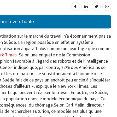
Lire à voix haute
botisation sur le marché du travail n’a étonnamment pas sa
en Suède. La région possède en effet un système
tomatisation apparaît plus comme un avantage que comme
rk Times
. Selon une enquête de la Commission
nion favorable à l’égard des robots et de l’intelligence
h Center indique que, par contre, 72% des Américains se
s et les ordinateurs se substitueraient à l’homme.« Le
a Suède fait de ce pays un endroit peu enclin à s’inquiéter
choses d’ailleurs », explique le New York Times. Les
nts qui peuvent réaliser le travail..En outre, en Suède,
 la population dans le modèle économique du pays. Ce
s conséquences du chômage.Selon Carl Melin, directeur
ois de recherches Futurion, ce modèle est plus qu’une