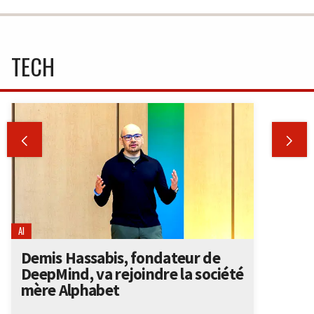
TECH


AI
Demis Hassabis, fondateur de
DeepMind, va rejoindre la société
mère Alphabet