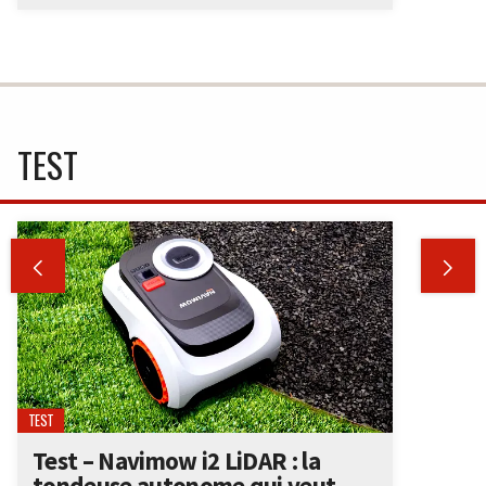
TEST


TEST
Test – Navimow i2 LiDAR : la
tondeuse autonome qui veut