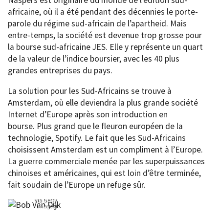
Naspers est originaire du monde de l’édition sud-
africaine, où il a été pendant des décennies le porte-
parole du régime sud-africain de l’apartheid. Mais
entre-temps, la société est devenue trop grosse pour
la bourse sud-africaine JES. Elle y représente un quart
de la valeur de l’indice boursier, avec les 40 plus
grandes entreprises du pays.
La solution pour les Sud-Africains se trouve à
Amsterdam, où elle deviendra la plus grande société
Internet d’Europe après son introduction en
bourse. Plus grand que le fleuron européen de la
technologie, Spotify. Le fait que les Sud-Africains
choisissent Amsterdam est un compliment à l’Europe.
La guerre commerciale menée par les superpuissances
Bob Van
chinoises et américaines, qui est loin d’être terminée,
Dijk, PDG
de Naspers
fait soudain de l’Europe un refuge sûr.
Ltd
(Bloomberg
via Getty
Images)