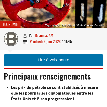
ÉCONOMIE
Yegor Aleyev/TASS/Sipa USA via Content Curation
par
Business AM

vendredi 5 juin 2026
à
11:45

Lire à voix haute
Principaux renseignements
Les prix du pétrole se sont stabilisés à mesure
que les pourparlers diplomatiques entre les
États-Unis et l’Iran progressaient.