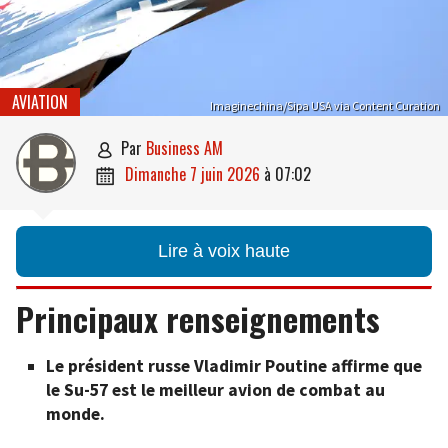
AVIATION
Imaginechina/Sipa USA via Content Curation
par
Business AM

dimanche 7 juin 2026
à
07:02

Lire à voix haute
Principaux renseignements
Le président russe Vladimir Poutine affirme que
le Su-57 est le meilleur avion de combat au
monde.