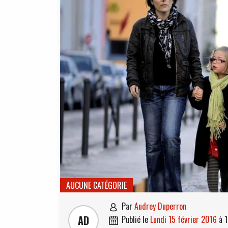
AUCUNE CATÉGORIE
par
Audrey Duperron

AD
publié le
lundi 15 février 2016
à
1
