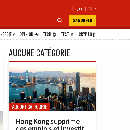
Login
|
NL

S'ABONNER

ÉNERGIE
⚡
OPINION
📢
TECH
🤖
TEST
📱
CRYPTO
₿
AUCUNE CATÉGORIE
AUCUNE CATÉGORIE
Hong Kong supprime
des emplois et investit