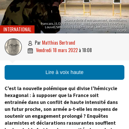
Seance de tir d’entrainement, de militaires
francais.//LOUVETBASTIEN_1601.3990/2002211514/Credit:B
Louvet/SIPA/2002211516 *** local caption *** 00946167 –
INTERNATIONAL
ISOPIX
par
Matthias Bertrand

vendredi 18 mars 2022
à
18:08

Lire à voix haute
C’est la nouvelle polémique qui divise l’hémicycle
hexagonal : à supposer que la France soit
entrainée dans un conflit de haute intensité dans
un futur proche, son armée a-t-elle les moyens de
soutenir un engagement prolongé ? Enquêtes
alarmistes et déclarations rassurantes soufflent