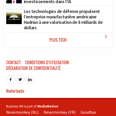
investissements dans l’IA
Les technologies de défense propulsent
l’entreprise manufacturière américaine
Hadrian à une valorisation de 8 milliards de
dollars

PLUS TECH
CONTACT
CONDITIONS D’UTILISATION
DÉCLARATION DE CONFIDENTIALITÉ
Nederlands
Business AM is part of
MediaNation
Newsmonkey (NL)
Newsmonkey (FR)
Goodbye