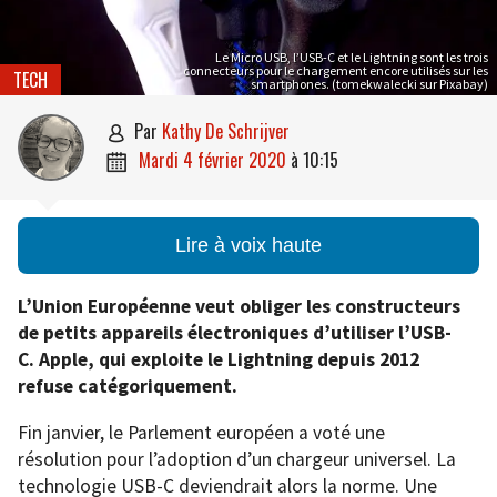
Le Micro USB, l’USB-C et le Lightning sont les trois
connecteurs pour le chargement encore utilisés sur les
TECH
smartphones. (tomekwalecki sur Pixabay)
par
Kathy De Schrijver

mardi 4 février 2020
à
10:15

Lire à voix haute
L’Union Européenne veut obliger les constructeurs
de petits appareils électroniques d’utiliser l’USB-
C. Apple, qui exploite le Lightning depuis 2012
refuse catégoriquement.
Fin janvier, le Parlement européen a voté une
résolution pour l’adoption d’un chargeur universel. La
technologie USB-C deviendrait alors la norme. Une