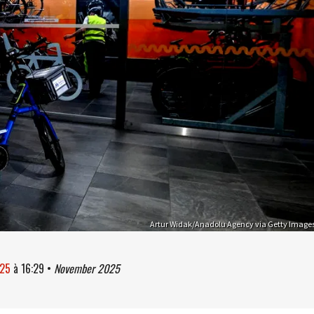
Artur Widak/Anadolu Agency via Getty Image
025
à
16:29
•
November 2025