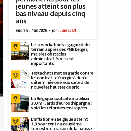
jeunes atteint son plus
bas niveau depuis cinq
ans
Vendredi 7 Août 2026
par
Business AM
Les « workations » gagnent du
terrain auprès des PME belges,
mais les obstacles
administratifs restent
importants
Testachats met en garde contre
les contrats d’énergie à durée
déterminée onéreux suite à de
nouvelles hausses de prix
s
La Belgique souhaite mobiliser
300 milliards d’euros d’épargne :
voici les réformes envisagées
L’inflation en Belgique atteint
3,8 pour cent au deuxième
trimestre en raison de la hausse