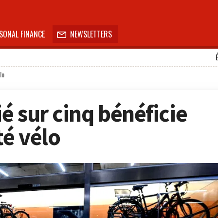
SONAL FINANCE
NEWSLETTERS

lo
ié sur cinq bénéficie
é vélo