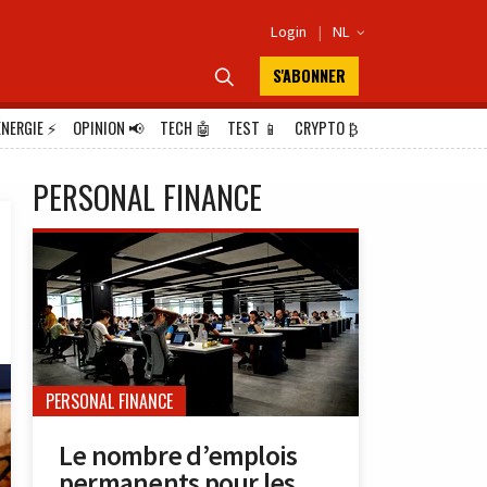
Login
|
NL

S'ABONNER

ÉNERGIE
⚡
OPINION
📢
TECH
🤖
TEST
📱
CRYPTO
₿
PERSONAL FINANCE
PERSONAL FINANCE
Le nombre d’emplois
permanents pour les