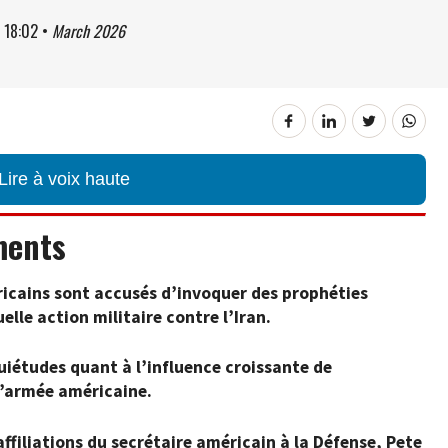
à
18:02
•
March 2026
Lire à voix haute
ments
cains sont accusés d’invoquer des prophéties
elle action militaire contre l’Iran.
quiétudes quant à l’influence croissante de
l’armée américaine.
affiliations du secrétaire américain à la Défense, Pete