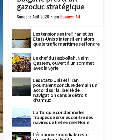
gazoduc stratégique
Samedi 8 Août 2026
par
Business AM
Les tensions entre l’Iran et les
États-Unis s’intensifient alors
que le trafic maritime s’effondre
Le chef du Hezbollah, Naim
Qassem, ouvert à un sommet
avec la Syrie
Les États-Unis et l’Iran
pourraient conclure demain un
accord sur la liberté de
navigation dans le détroit
d’Ormuz
La Turquie condamne les
frappes de drones contre des
navires de fret en mer Noire
s
L’économie mondiale reste
résiliente malgré le