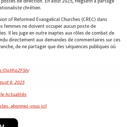
 postes de direction. En août 2025, Hegseth a partagé
tionaliste chrétien.
nion of Reformed Evangelical Churches (CREC) dans
 les femmes ne doivent occuper aucun poste de
. Il les juge en outre inaptes aux rôles de combat de
pondu directement aux demandes de commentaires sur ces
revanche, de ne partager que des séquences publiques où
co/QqXhqZFStv
gust 8, 2025
e Actualités
cles, abonnez-vous ici!