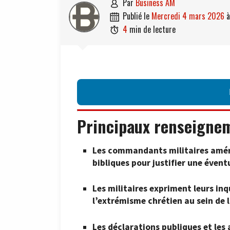
par
Business AM

publié le
mercredi 4 mars 2026

4
min de lecture

Principaux renseigne
Les commandants militaires améri
bibliques pour justifier une éventu
Les militaires expriment leurs in
l’extrémisme chrétien au sein de 
Les déclarations publiques et les 