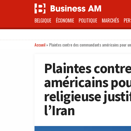
BELGIQUE
ÉCONOMIE
POLITIQUE
MARCHÉS
PER
Accueil
»
Plaintes contre des commandants américains pour une r
Plaintes cont
américains pou
religieuse just
l’Iran