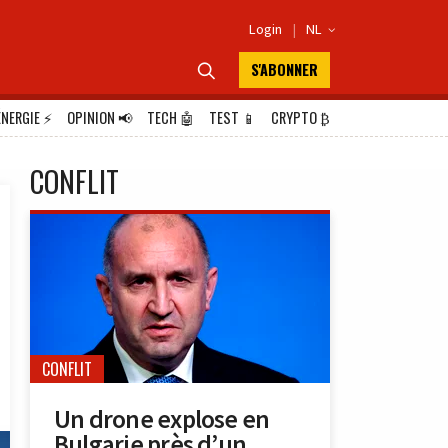
Login
|
NL

S'ABONNER

ÉNERGIE
⚡
OPINION
📢
TECH
🤖
TEST
📱
CRYPTO
₿
CONFLIT
CONFLIT
Un drone explose en
Bulgarie près d’un