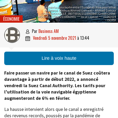
La voie la plus courte entre l’Europe et l’Asie pour le fret
maritime. (Xinhua/Ahmed Gomaa) – Ahmed Gomaa
-//CHINENOUVELLE_08370016/2110060847/Credit:CHINE
NOUVELLE/SIPA/2110060955 *** local caption *** 01042024
ÉCONOMIE
– ISOPIX
par
Business AM

vendredi 5 novembre 2021
à
13:44

Lire à voix haute
Faire passer un navire par le canal de Suez coûtera
davantage à partir de début 2022, a annoncé
vendredi la Suez Canal Authority. Les tarifs pour
l’utilisation de la voie navigable égyptienne
augmenteront de 6% en février.
La hausse intervient alors que le canal a enregistré
des revenus records, poussés par la pandémie de