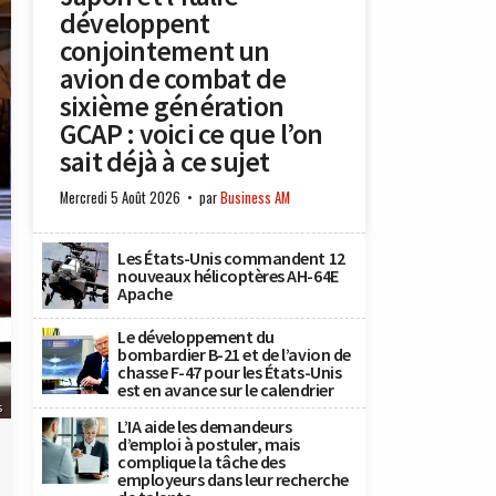
développent
conjointement un
avion de combat de
sixième génération
GCAP : voici ce que l’on
sait déjà à ce sujet
Mercredi 5 Août 2026
par
Business AM
Les États-Unis commandent 12
nouveaux hélicoptères AH-64E
Apache
Le développement du
bombardier B-21 et de l’avion de
chasse F-47 pour les États-Unis
est en avance sur le calendrier
s
L’IA aide les demandeurs
d’emploi à postuler, mais
complique la tâche des
employeurs dans leur recherche