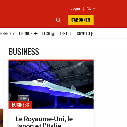
Login
|
NL

S'ABONNER

ÉNERGIE
⚡
OPINION
📢
TECH
🤖
TEST
📱
CRYPTO
₿
BUSINESS
BUSINESS
Le Royaume-Uni, le
Japon et l’Italie