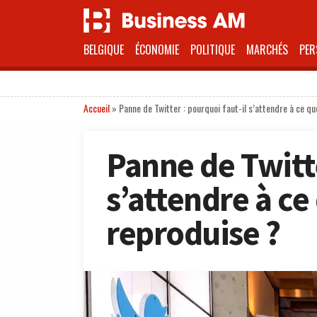
BELGIQUE
ÉCONOMIE
POLITIQUE
MARCHÉS
PER
Accueil
»
Panne de Twitter : pourquoi faut-il s’attendre à ce qu
Panne de Twitte
s’attendre à ce
reproduise ?