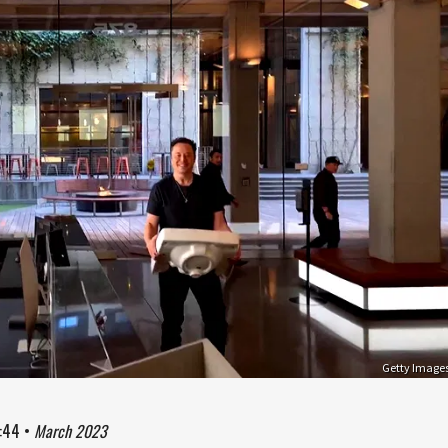
Getty Image
:44
•
March 2023