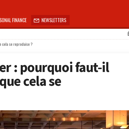
SONAL FINANCE
NEWSLETTERS

e cela se reproduise ?
r : pourquoi faut-il
 que cela se