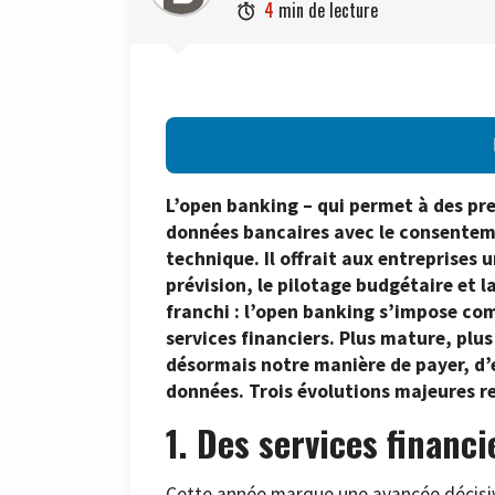
4
min de lecture

L’open banking – qui permet à des pres
données bancaires avec le consenteme
technique. Il offrait aux entreprises un
prévision, le pilotage budgétaire et l
franchi : l’open banking s’impose co
services financiers. Plus mature, plus
désormais notre manière de payer, d’e
données. Trois évolutions majeures re
1. Des services financ
Cette année marque une avancée décisive