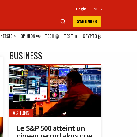
Login
|
NL

S'ABONNER

ÉNERGIE
⚡
OPINION
📢
TECH
🤖
TEST
📱
CRYPTO
₿
BUSINESS
ACTIONS
Le S&P 500 atteint un
niveau record alors que