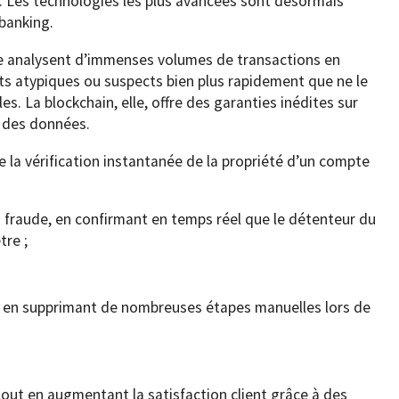
s. Les technologies les plus avancées sont désormais
 banking.
elle analysent d’immenses volumes de transactions en
s atypiques ou suspects bien plus rapidement que ne le
s. La blockchain, elle, offre des garanties inédites sur
é des données.
e la vérification instantanée de la propriété d’un compte
a fraude, en confirmant en temps réel que le détenteur du
tre ;
urs en supprimant de nombreuses étapes manuelles lors de
tout en augmentant la satisfaction client grâce à des