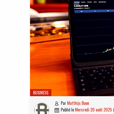
BUSINESS
par
Matthijs Boon

publié le
mercredi 20 août 2025
