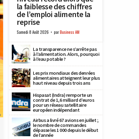
la faiblesse des chiffres
de l’emploi alimente la
reprise
Samedi 8 Août 2026
par
Business AM
La transparence ne s’arrête pas
à l’alimentation. Alors, pourquoi
à l’eau potable ?
Les prix mondiaux des denrées
alimentaires atteignent leur plus
haut niveau depuis trois ans
Hispasat (Indra) remporte un
contrat de 1,6 milliard d’euros
pour un réseau satellitaire
européen indépendant
h
Airbus a livré 67 avions en juillet ;
le nombre de commandes
dépasse les 1 000 depuis le début
de l’année