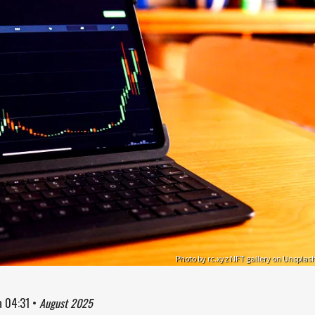
Photo by rc.xyz NFT gallery on Unsplas
à
04:31
•
August 2025