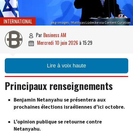
INTERNATIONAL
akg-images / Matthias Lüdecke via Content Curation
par
Business AM

mercredi 10 juin 2026
à
15:29

Lire à voix haute
Principaux renseignements
Benjamin Netanyahu se présentera aux
prochaines élections israéliennes d’ici octobre.
L’opinion publique se retourne contre
Netanyahu.