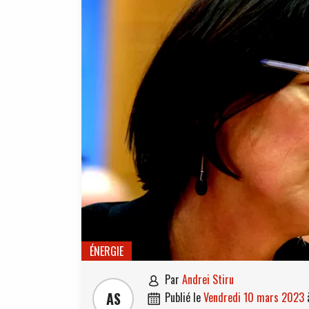
ÉNERGIE
par
Andrei Stiru

AS
publié le
vendredi 10 mars 2023
