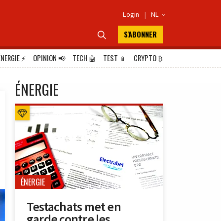
Login
|
NL

S'ABONNER

ÉNERGIE
⚡
OPINION
📢
TECH
🤖
TEST
📱
CRYPTO
₿
ÉNERGIE
ÉNERGIE
Testachats met en
garde contre les