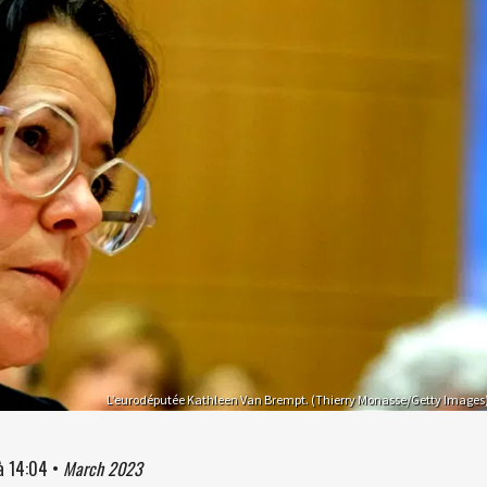
L’eurodéputée Kathleen Van Brempt. (Thierry Monasse/Getty Images
à
14:04
•
March 2023