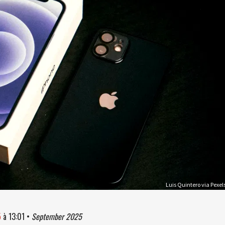
Luis Quintero via Pexel
5
à
13:01
•
September 2025