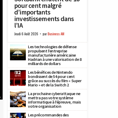
pour cent malgré
d’importants
investissements dans
l’IA
Jeudi 6 Août 2026
par
Business AM
Les technologies de défense
propulsent l’entreprise
manufacturière américaine
Hadrian à une valorisation de 8
milliards de dollars
Les bénéfices de Nintendo
bondissent de 54 pour cent
grâce au succès du film « Super
Mario » et de la Switch 2
La prochaine cyberattaque ne
s
mettra pas votre système
informatique à l’épreuve, mais
votre organisation
Les précommandes des