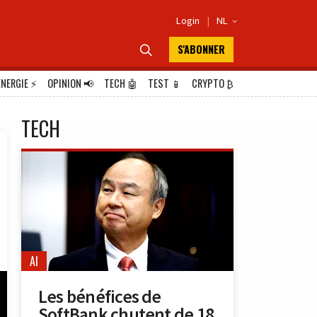
Login
|
NL

S'ABONNER

ÉNERGIE
⚡
OPINION
📢
TECH
🤖
TEST
📱
CRYPTO
₿
TECH
AI
Les bénéfices de
SoftBank chutent de 18