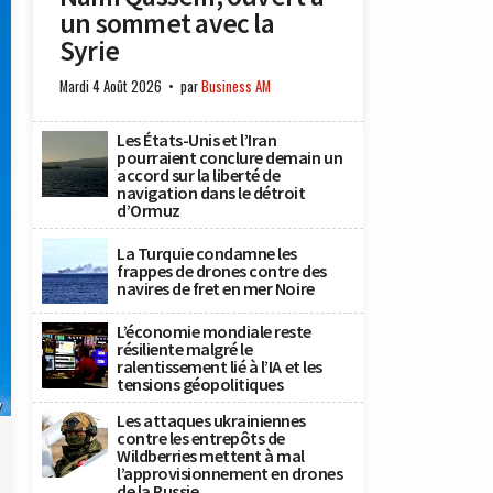
un sommet avec la
Syrie
Mardi 4 Août 2026
par
Business AM
Les États-Unis et l’Iran
pourraient conclure demain un
accord sur la liberté de
navigation dans le détroit
d’Ormuz
La Turquie condamne les
frappes de drones contre des
navires de fret en mer Noire
L’économie mondiale reste
résiliente malgré le
ralentissement lié à l’IA et les
tensions géopolitiques
y
Les attaques ukrainiennes
contre les entrepôts de
Wildberries mettent à mal
l’approvisionnement en drones
de la Russie