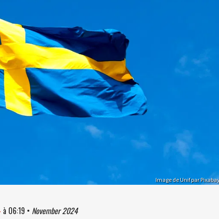
Image de Unif par Pixaba
4
à
06:19
•
November 2024