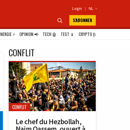
Login
|
NL

S'ABONNER

ÉNERGIE
⚡
OPINION
📢
TECH
🤖
TEST
📱
CRYPTO
₿
CONFLIT
CONFLIT
Le chef du Hezbollah,
Naim Qassem, ouvert à