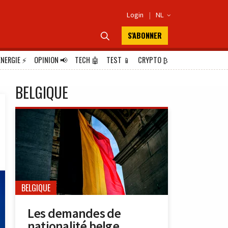
Login
|
NL

S'ABONNER

ÉNERGIE
⚡
OPINION
📢
TECH
🤖
TEST
📱
CRYPTO
₿
BELGIQUE
BELGIQUE
Les demandes de
nationalité belge