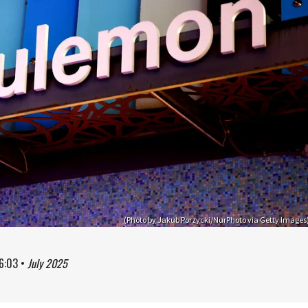
(Photo by Jakub Porzycki/NurPhoto via Getty Images
6:03
•
July 2025