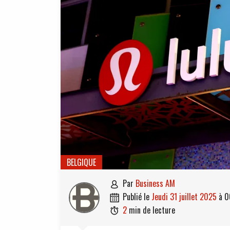
BELGIQUE
par
Business AM

publié le
jeudi 31 juillet 2025
à
0

2
min de lecture
