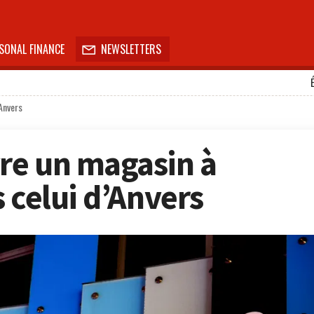
SONAL FINANCE
NEWSLETTERS

’Anvers
re un magasin à
 celui d’Anvers