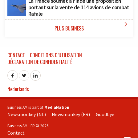
La France soumet à l’Inde une proposition
portant sur la vente de 114 avions de combat
Rafale

PLUS BUSINESS
CONTACT
CONDITIONS D’UTILISATION
DÉCLARATION DE CONFIDENTIALITÉ
Nederlands
Business AM is part of
MediaNation
Newsmonkey (NL)
Newsmonkey (FR)
Goodbye
Business AM - FR © 2026
Contact