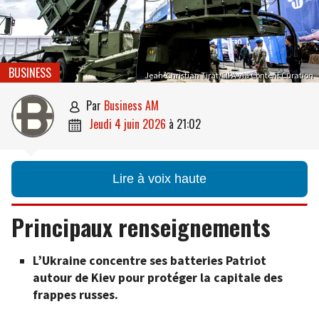
BUSINESS
Jean-Christian Tirat/SIPA via Content Curation
par
Business AM

jeudi 4 juin 2026
à
21:02

Lire à voix haute
Principaux renseignements
L’Ukraine concentre ses batteries Patriot
autour de Kiev pour protéger la capitale des
frappes russes.