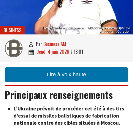
Denys Shtilerman – Source : TARASOV/Ukrinform/Sipa USA
BUSINESS
via Content Curation
par
Business AM

jeudi 4 juin 2026
à
18:01

Lire à voix haute
Principaux renseignements
L’Ukraine prévoit de procéder cet été à des tirs
d’essai de missiles balistiques de fabrication
nationale contre des cibles situées à Moscou.