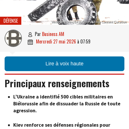
DÉFENSE
Viktor Drachev/TASS/Sipa USA via Content Curation
par
Business AM

mercredi 27 mai 2026
à
07:59

Lire à voix haute
Principaux renseignements
L’Ukraine a identifié 500 cibles militaires en
Biélorussie afin de dissuader la Russie de toute
agression.
Kiev renforce ses défenses régionales pour