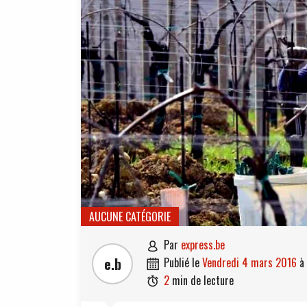
AUCUNE CATÉGORIE
par
express.be

e.b
publié le
vendredi 4 mars 2016
à

2
min de lecture
