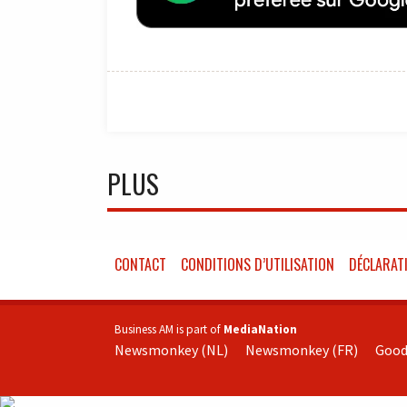
PLUS
CONTACT
CONDITIONS D’UTILISATION
DÉCLARATI
Business AM is part of
MediaNation
Newsmonkey (NL)
Newsmonkey (FR)
Good