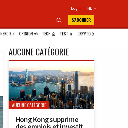
Login
|
NL

S'ABONNER

ÉNERGIE
⚡
OPINION
📢
TECH
🤖
TEST
📱
CRYPTO
₿
AUCUNE CATÉGORIE
AUCUNE CATÉGORIE
Hong Kong supprime
des emplois et investit