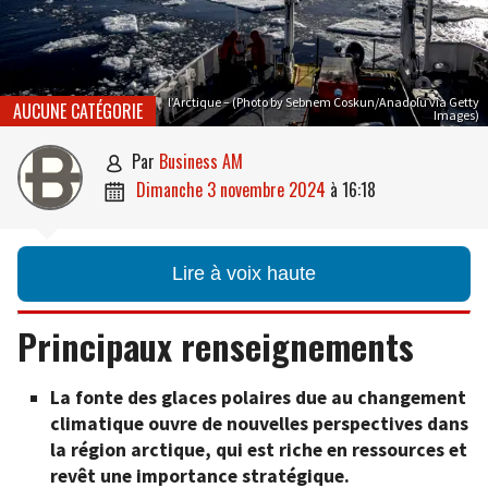
l’Arctique – (Photo by Sebnem Coskun/Anadolu via Getty
AUCUNE CATÉGORIE
Images)
par
Business AM

dimanche 3 novembre 2024
à
16:18

Lire à voix haute
Principaux renseignements
La fonte des glaces polaires due au changement
climatique ouvre de nouvelles perspectives dans
la région arctique, qui est riche en ressources et
revêt une importance stratégique.