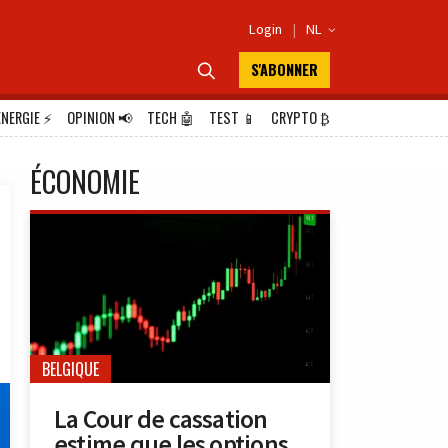
Login
|
NL

S'ABONNER

ÉNERGIE
⚡
OPINION
📢
TECH
🤖
TEST
📱
CRYPTO
₿
ÉCONOMIE
BELGIQUE
La Cour de cassation
estime que les options