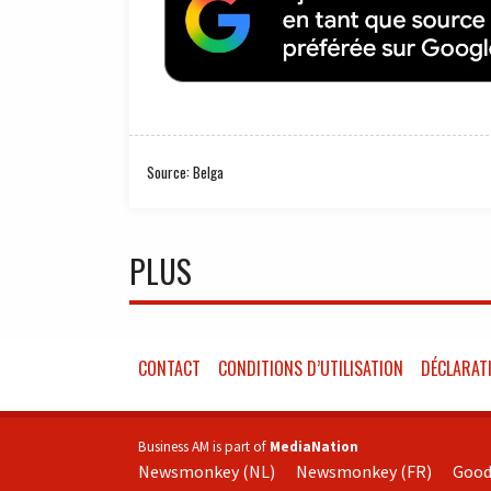
Source: Belga
PLUS
CONTACT
CONDITIONS D’UTILISATION
DÉCLARATI
Business AM is part of
MediaNation
Newsmonkey (NL)
Newsmonkey (FR)
Good