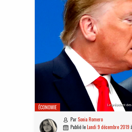
Le président des
ÉCONOMIE
par
Sonia Romero

publié le
lundi 9 décembre 2019
