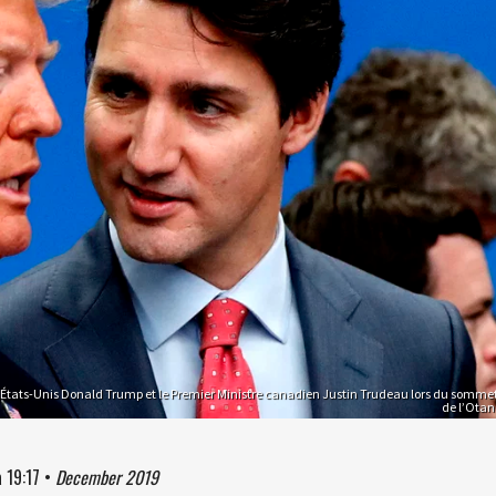
 États-Unis Donald Trump et le Premier Ministre canadien Justin Trudeau lors du somme
de l’Otan
à
19:17
•
December 2019