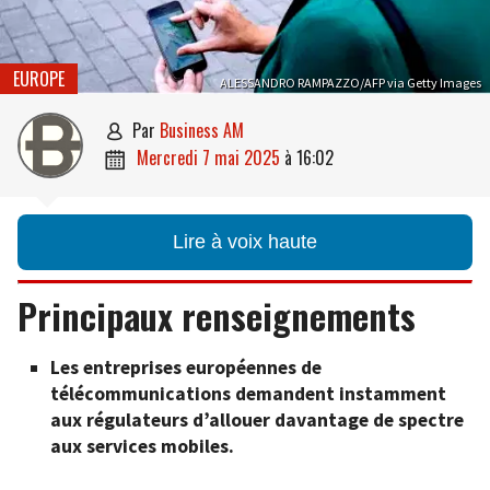
EUROPE
ALESSANDRO RAMPAZZO/AFP via Getty Images
par
Business AM

mercredi 7 mai 2025
à
16:02

Lire à voix haute
Principaux renseignements
Les entreprises européennes de
télécommunications demandent instamment
aux régulateurs d’allouer davantage de spectre
aux services mobiles.