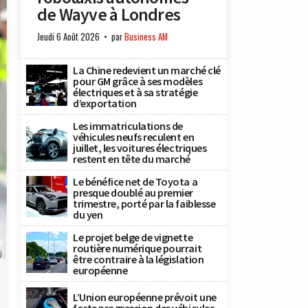
de Wayve à Londres
Jeudi 6 Août 2026
par
Business AM
La Chine redevient un marché clé
pour GM grâce à ses modèles
électriques et à sa stratégie
d’exportation
Les immatriculations de
véhicules neufs reculent en
juillet, les voitures électriques
restent en tête du marché
Le bénéfice net de Toyota a
presque doublé au premier
trimestre, porté par la faiblesse
du yen
Le projet belge de vignette
routière numérique pourrait
)
être contraire à la législation
européenne
L’Union européenne prévoit une