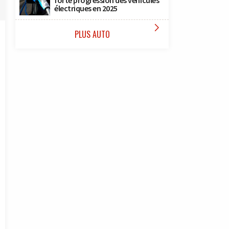
forte progression des véhicules
électriques en 2025

PLUS AUTO