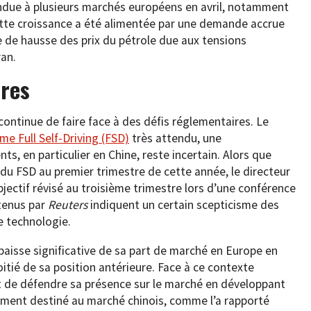
endue à plusieurs marchés européens en avril, notamment
tte croissance a été alimentée par une demande accrue
e de hausse des prix du pétrole due aux tensions
ran.
ires
ontinue de faire face à des défis réglementaires. Le
me Full Self-Driving (FSD)
très attendu, une
nts, en particulier en Chine, reste incertain. Alors que
 du FSD au premier trimestre de cette année, le directeur
jectif révisé au troisième trimestre lors d’une conférence
btenus par
Reuters
indiquent un certain scepticisme des
e technologie.
 baisse significative de sa part de marché en Europe en
oitié de sa position antérieure. Face à ce contexte
nt de défendre sa présence sur le marché en développant
ment destiné au marché chinois, comme l’a rapporté