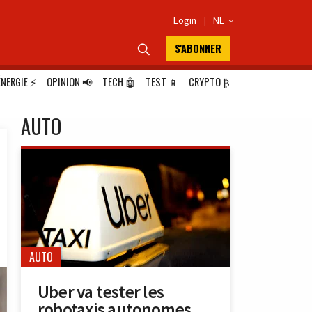
Login
|
NL

S'ABONNER

ÉNERGIE
⚡
OPINION
📢
TECH
🤖
TEST
📱
CRYPTO
₿
AUTO
AUTO
Uber va tester les
robotaxis autonomes