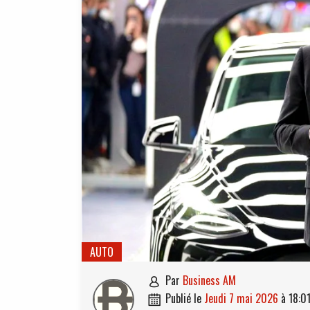
AUTO
par
Business AM

publié le
jeudi 7 mai 2026
à
18:0
