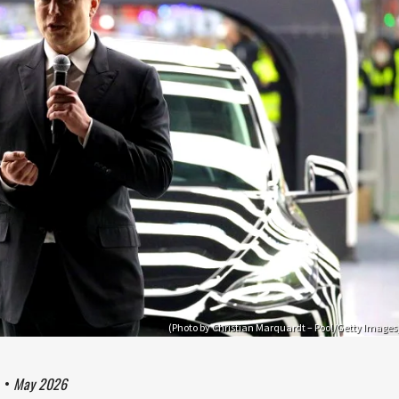
(Photo by Christian Marquardt – Pool/Getty Images
1
•
May 2026