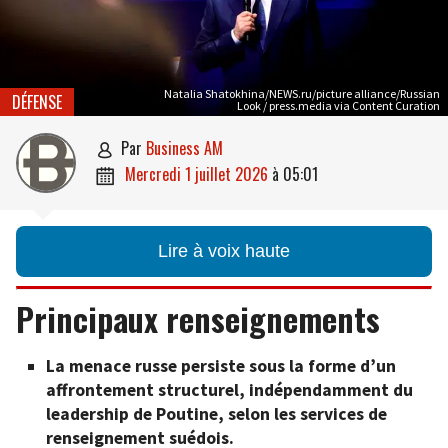
Natalia Shatokhina/NEWS.ru/picture alliance/Russian
DÉFENSE
Look / press.media via Content Curation
par
Business AM

mercredi 1 juillet 2026
à
05:01

Lire à voix haute
Principaux renseignements
La menace russe persiste sous la forme d’un
affrontement structurel, indépendamment du
leadership de Poutine, selon les services de
renseignement suédois.