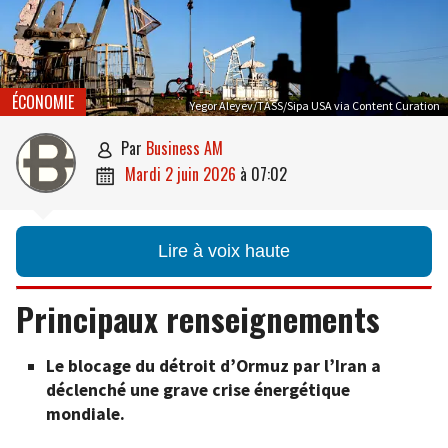
ÉCONOMIE
Yegor Aleyev/TASS/Sipa USA via Content Curation
par
Business AM

mardi 2 juin 2026
à
07:02

Lire à voix haute
Principaux renseignements
Le blocage du détroit d’Ormuz par l’Iran a
déclenché une grave crise énergétique
mondiale.