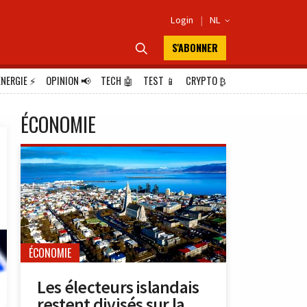
Login
|
NL

S'ABONNER

ÉNERGIE
⚡
OPINION
📢
TECH
🤖
TEST
📱
CRYPTO
₿
ÉCONOMIE
ÉCONOMIE
Les électeurs islandais
restent divisés sur la