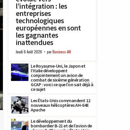
l’intégration : les
entreprises
technologiques
européennes en sont
les gagnantes
inattendues
Jeudi 6 Août 2026
par
Business AM
Le Royaume-Uni, le Japon et
l’Italie développent
conjointement un avion de
combat de sixième génération
GCAP : voici ce que l’on sait déjà à
ce sujet
Les États-Unis commandent 12
nouveaux hélicoptères AH-64E
s
Apache
Le développement du
bombardier B-21 et de l’avion de