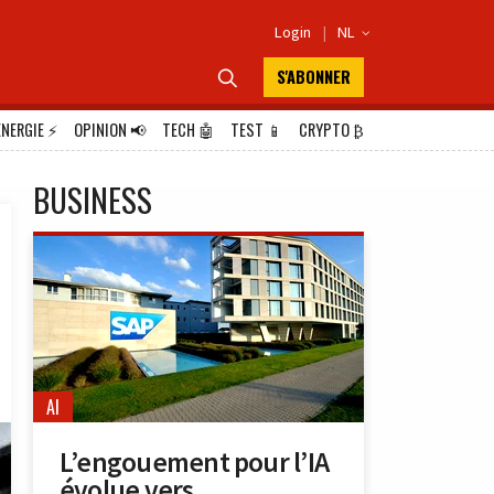
Login
|
NL

S'ABONNER

ÉNERGIE
⚡
OPINION
📢
TECH
🤖
TEST
📱
CRYPTO
₿
BUSINESS
AI
L’engouement pour l’IA
évolue vers