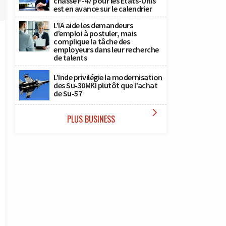
chasse F-47 pour les États-Unis
est en avance sur le calendrier
L’IA aide les demandeurs
d’emploi à postuler, mais
complique la tâche des
employeurs dans leur recherche
de talents
L’Inde privilégie la modernisation
des Su-30MKI plutôt que l’achat
de Su-57

PLUS BUSINESS