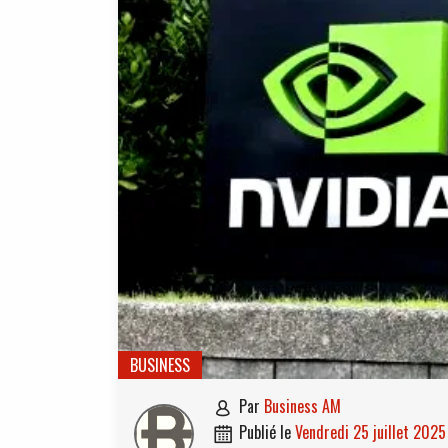
BUSINESS
par
Business AM

publié le
vendredi 25 juillet 2025
