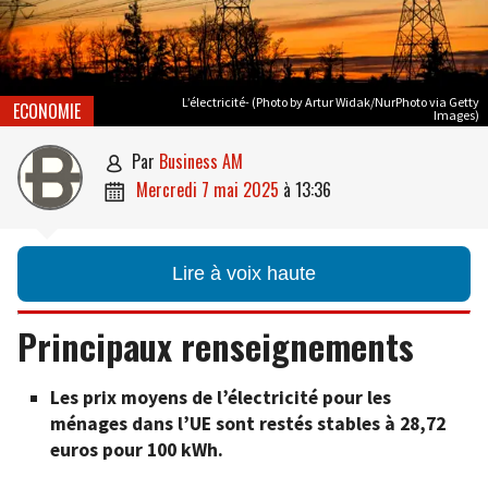
L’électricité- (Photo by Artur Widak/NurPhoto via Getty
ECONOMIE
Images)
par
Business AM

mercredi 7 mai 2025
à
13:36

Lire à voix haute
Principaux renseignements
Les prix moyens de l’électricité pour les
ménages dans l’UE sont restés stables à 28,72
euros pour 100 kWh.