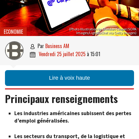
(Photo Illustration by Sheldon Cooper/SOPA
ECONOMIE
Images/LightRocket via Getty Images)
par
Business AM

vendredi 25 juillet 2025
à
15:01

Lire à voix haute
Principaux renseignements
Les industries américaines subissent des pertes
d’emploi généralisées.
Les secteurs du transport, de la logistique et