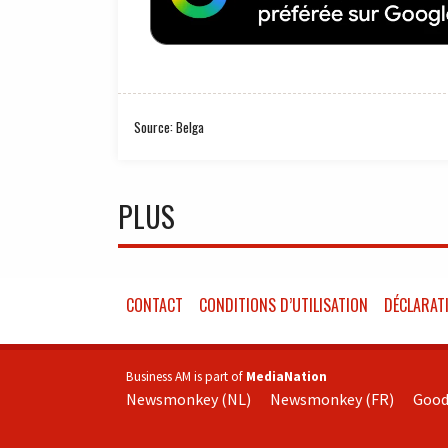
Source: Belga
PLUS
CONTACT
CONDITIONS D’UTILISATION
DÉCLARATI
Business AM is part of
MediaNation
Newsmonkey (NL)
Newsmonkey (FR)
Good