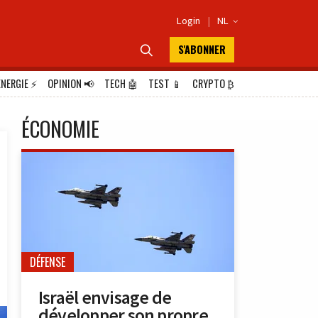
Login
|
NL

S'ABONNER

ÉNERGIE
⚡
OPINION
📢
TECH
🤖
TEST
📱
CRYPTO
₿
ÉCONOMIE
DÉFENSE
Israël envisage de
développer son propre