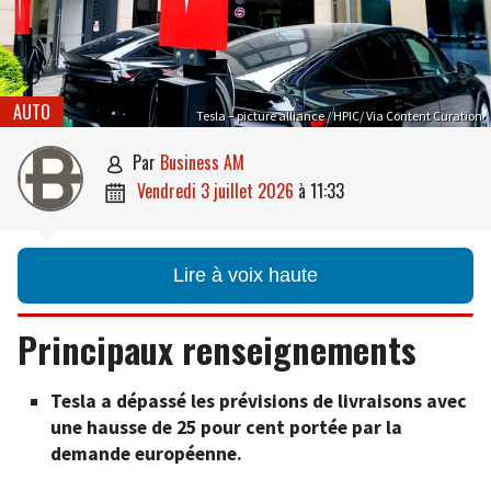
AUTO
Tesla – picture alliance / HPIC/ Via Content Curation
par
Business AM

vendredi 3 juillet 2026
à
11:33

Lire à voix haute
Principaux renseignements
Tesla a dépassé les prévisions de livraisons avec
une hausse de 25 pour cent portée par la
demande européenne.