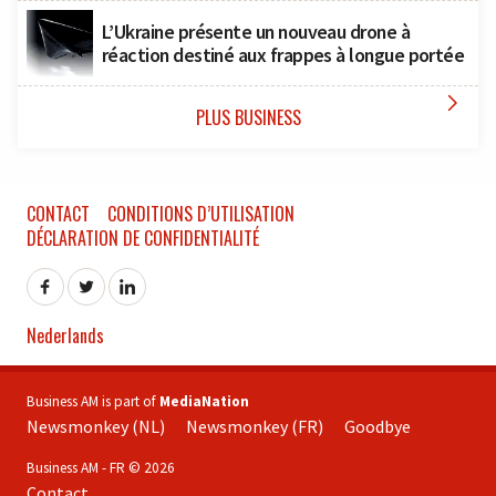
L’Ukraine présente un nouveau drone à
réaction destiné aux frappes à longue portée

PLUS BUSINESS
CONTACT
CONDITIONS D’UTILISATION
DÉCLARATION DE CONFIDENTIALITÉ
Nederlands
Business AM is part of
MediaNation
Newsmonkey (NL)
Newsmonkey (FR)
Goodbye
Business AM - FR © 2026
Contact