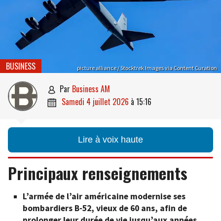
BUSINESS
picture alliance / Stocktrek Images via Content Curation
par
Business AM

samedi 4 juillet 2026
à
15:16

Lire à voix haute
Principaux renseignements
L’armée de l’air américaine modernise ses
bombardiers B-52, vieux de 60 ans, afin de
prolonger leur durée de vie jusqu’aux années