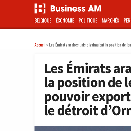
BELGIQUE
ÉCONOMIE
POLITIQUE
MARCHÉS
PER
Accueil
»
Les Émirats arabes unis dissimulent la position de leu
Les Émirats ar
la position de l
pouvoir export
le détroit d’O