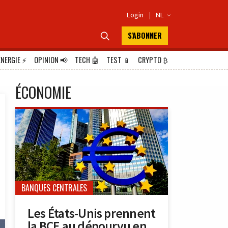
Login
|
NL

S'ABONNER

ÉNERGIE
⚡
OPINION
📢
TECH
🤖
TEST
📱
CRYPTO
₿
ÉCONOMIE
BANQUES CENTRALES
Les États-Unis prennent
la BCE au dépourvu en